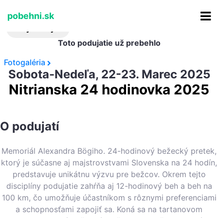
2025-03-222026-08-07
Všetky podujatia
Nitrianska 24 hodinovka 2025
pobehni.sk
Výsledky
Toto podujatie už prebehlo
Fotogaléria
Sobota-Nedeľa, 22-23. Marec 2025
Nitrianska 24 hodinovka 2025
O podujatí
Memoriál Alexandra Bögiho. 24-hodinový bežecký pretek,
ktorý je súčasne aj majstrovstvami Slovenska na 24 hodín,
predstavuje unikátnu výzvu pre bežcov. Okrem tejto
disciplíny podujatie zahŕňa aj 12-hodinový beh a beh na
100 km, čo umožňuje účastníkom s rôznymi preferenciami
a schopnosťami zapojiť sa. Koná sa na tartanovom