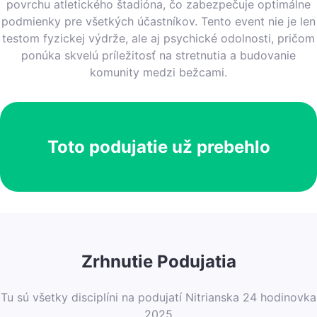
povrchu atletického štadióna, čo zabezpečuje optimálne
podmienky pre všetkých účastníkov. Tento event nie je len
testom fyzickej výdrže, ale aj psychické odolnosti, pričom
ponúka skvelú príležitosť na stretnutia a budovanie
komunity medzi bežcami.
Toto podujatie už prebehlo
Zrhnutie Podujatia
Tu sú všetky disciplíni na podujatí Nitrianska 24 hodinovka
2025